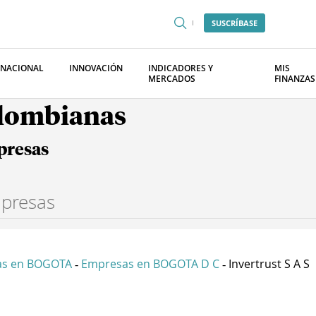
SUSCRÍBASE
RNACIONAL
INNOVACIÓN
INDICADORES Y
MIS
MERCADOS
FINANZAS
olombianas
presas
as en BOGOTA
Empresas en BOGOTA D C
Invertrust S A S
-
-