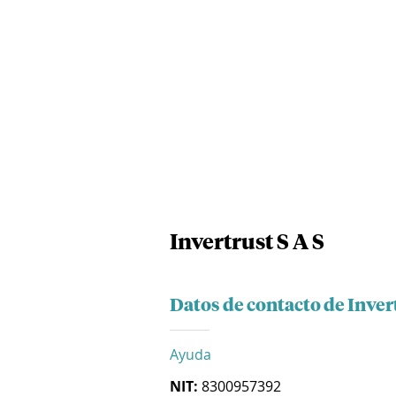
Invertrust S A S
Datos de contacto de Invert
Ayuda
NIT:
8300957392