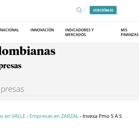
SUSCRÍBASE
RNACIONAL
INNOVACIÓN
INDICADORES Y
MIS
MERCADOS
FINANZAS
olombianas
presas
s en VALLE
Empresas en ZARZAL
Invexa Pmo S A S
-
-