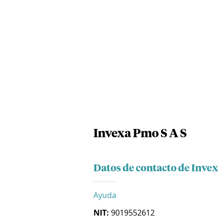
Invexa Pmo S A S
Datos de contacto de Invex
Ayuda
NIT:
9019552612