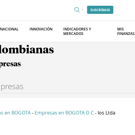
SUSCRÍBASE
RNACIONAL
INNOVACIÓN
INDICADORES Y
MIS
MERCADOS
FINANZAS
olombianas
presas
as en BOGOTA
Empresas en BOGOTA D C
Ios Ltda
-
-