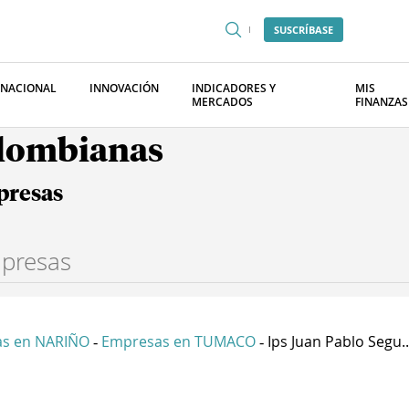
SUSCRÍBASE
RNACIONAL
INNOVACIÓN
INDICADORES Y
MIS
MERCADOS
FINANZAS
olombianas
presas
s en NARIÑO
Empresas en TUMACO
Ips Juan Pablo Segu..
-
-