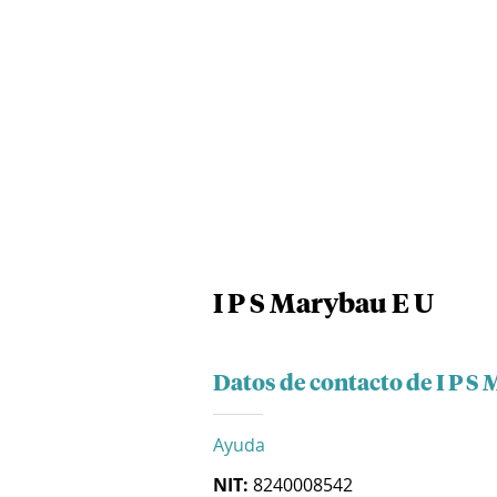
I P S Marybau E U
Datos de contacto de I P S
Ayuda
NIT:
8240008542