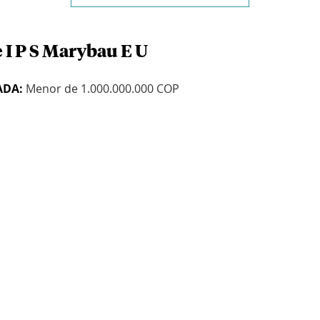
 I P S Marybau E U
ADA:
Menor de 1.000.000.000 COP