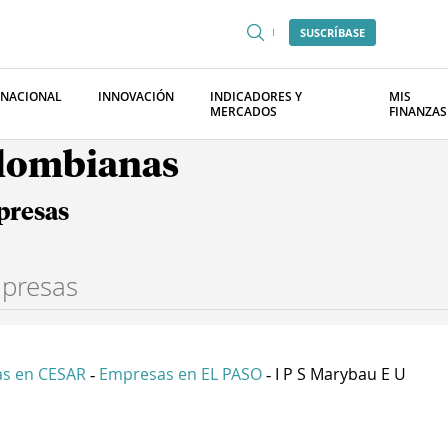
SUSCRÍBASE
RNACIONAL
INNOVACIÓN
INDICADORES Y
MIS
MERCADOS
FINANZAS
olombianas
presas
s en CESAR
Empresas en EL PASO
I P S Marybau E U
-
-