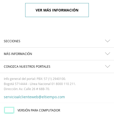
VER MÁS INFORMACIÓN
SECCIONES
MÁS INFORMACIÓN
CONOZCA NUESTROS PORTALES
Info general del portal: PBX: 57 (1) 2940100.
Bogotá 5714444 - Línea Nacional 01 8000 110 211.
Dirección: Av. Calle 26 # 68B-70.
servicioalclienteweb@eltiempo.com
VERSIÓN PARA COMPUTADOR