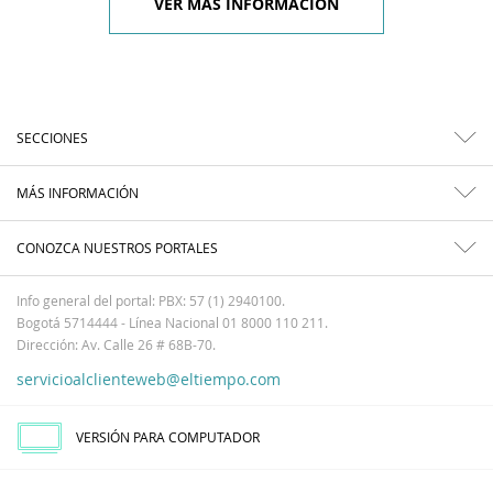
VER MÁS INFORMACIÓN
SECCIONES
MÁS INFORMACIÓN
CONOZCA NUESTROS PORTALES
Info general del portal: PBX: 57 (1) 2940100.
Bogotá 5714444 - Línea Nacional 01 8000 110 211.
Dirección: Av. Calle 26 # 68B-70.
servicioalclienteweb@eltiempo.com
VERSIÓN PARA COMPUTADOR