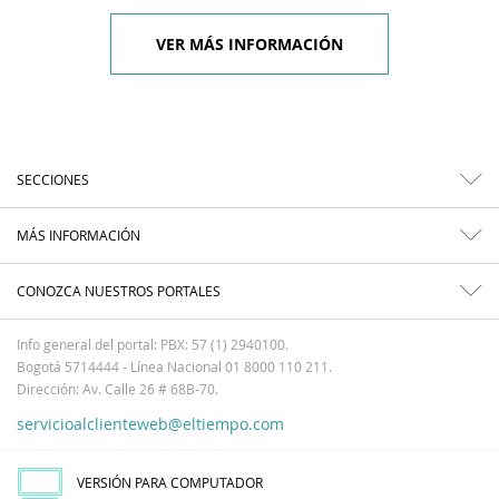
VER MÁS INFORMACIÓN
SECCIONES
MÁS INFORMACIÓN
CONOZCA NUESTROS PORTALES
Info general del portal: PBX: 57 (1) 2940100.
Bogotá 5714444 - Línea Nacional 01 8000 110 211.
Dirección: Av. Calle 26 # 68B-70.
servicioalclienteweb@eltiempo.com
VERSIÓN PARA COMPUTADOR