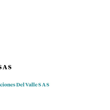
S A S
ciones Del Valle S A S