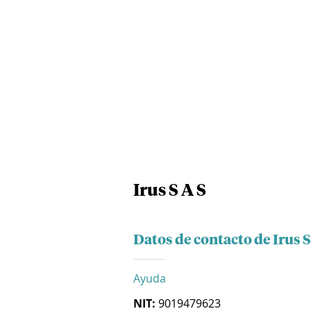
Irus S A S
Datos de contacto de Irus S
Ayuda
NIT:
9019479623