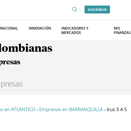
SUSCRÍBASE
RNACIONAL
INNOVACIÓN
INDICADORES Y
MIS
MERCADOS
FINANZAS
olombianas
presas
s en ATLANTICO
Empresas en BARRANQUILLA
Irus S A S
-
-