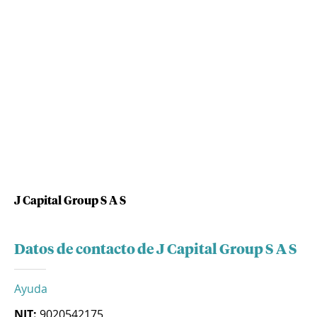
J Capital Group S A S
Datos de contacto de J Capital Group S A S
Ayuda
NIT:
9020542175