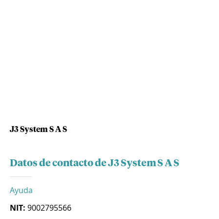
J3 System S A S
Datos de contacto de J3 System S A S
Ayuda
NIT:
9002795566