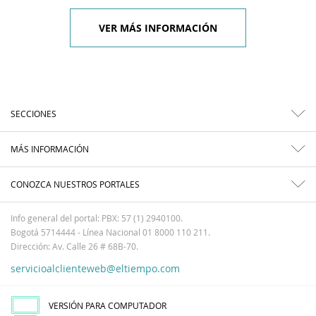
VER MÁS INFORMACIÓN
SECCIONES
MÁS INFORMACIÓN
CONOZCA NUESTROS PORTALES
Info general del portal: PBX: 57 (1) 2940100.
Bogotá 5714444 - Línea Nacional 01 8000 110 211.
Dirección: Av. Calle 26 # 68B-70.
servicioalclienteweb@eltiempo.com
VERSIÓN PARA COMPUTADOR