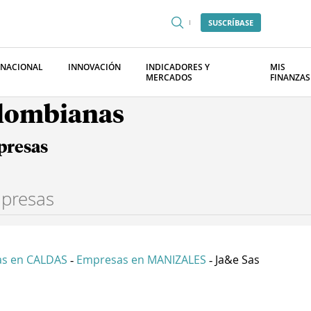
SUSCRÍBASE
RNACIONAL
INNOVACIÓN
INDICADORES Y
MIS
MERCADOS
FINANZAS
olombianas
presas
s en CALDAS
Empresas en MANIZALES
Ja&e Sas
-
-