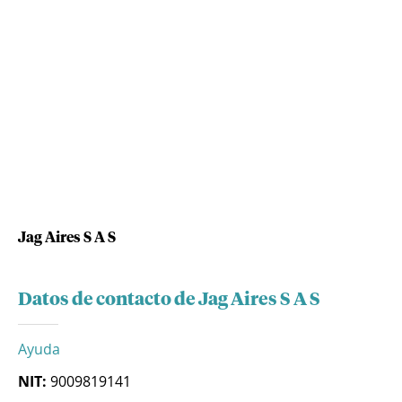
Jag Aires S A S
Datos de contacto de Jag Aires S A S
Ayuda
NIT:
9009819141