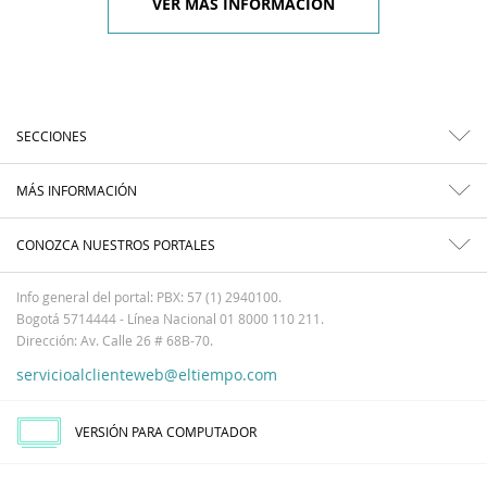
VER MÁS INFORMACIÓN
SECCIONES
MÁS INFORMACIÓN
CONOZCA NUESTROS PORTALES
Info general del portal: PBX: 57 (1) 2940100.
Bogotá 5714444 - Línea Nacional 01 8000 110 211.
Dirección: Av. Calle 26 # 68B-70.
servicioalclienteweb@eltiempo.com
VERSIÓN PARA COMPUTADOR