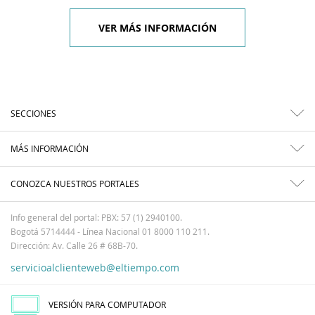
VER MÁS INFORMACIÓN
SECCIONES
MÁS INFORMACIÓN
CONOZCA NUESTROS PORTALES
Info general del portal: PBX: 57 (1) 2940100.
Bogotá 5714444 - Línea Nacional 01 8000 110 211.
Dirección: Av. Calle 26 # 68B-70.
servicioalclienteweb@eltiempo.com
VERSIÓN PARA COMPUTADOR