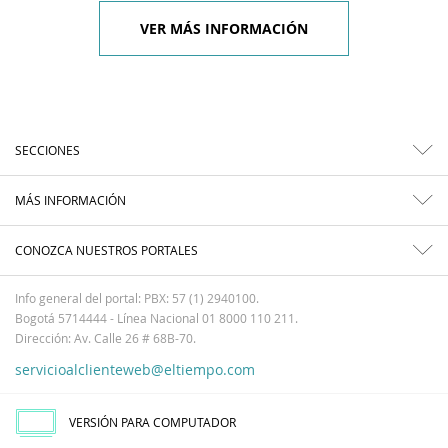
VER MÁS INFORMACIÓN
SECCIONES
MÁS INFORMACIÓN
CONOZCA NUESTROS PORTALES
Info general del portal: PBX: 57 (1) 2940100.
Bogotá 5714444 - Línea Nacional 01 8000 110 211.
Dirección: Av. Calle 26 # 68B-70.
servicioalclienteweb@eltiempo.com
VERSIÓN PARA COMPUTADOR