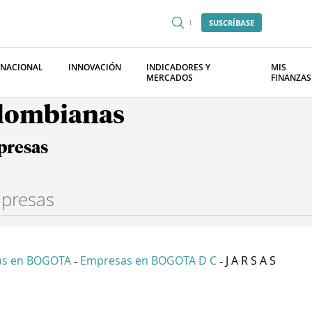
SUSCRÍBASE
RNACIONAL
INNOVACIÓN
INDICADORES Y
MIS
MERCADOS
FINANZAS
olombianas
presas
as en BOGOTA
Empresas en BOGOTA D C
J A R S A S
-
-