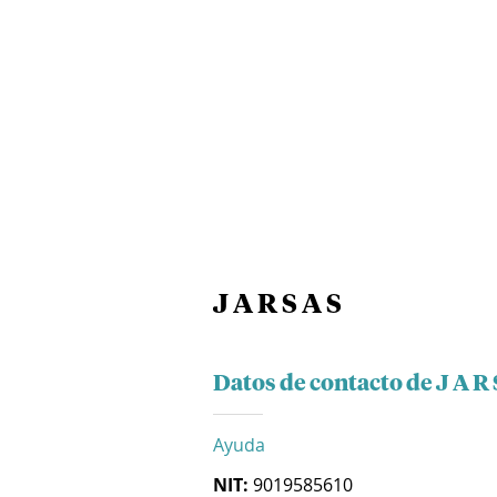
J A R S A S
Datos de contacto de J A R 
Ayuda
NIT:
9019585610