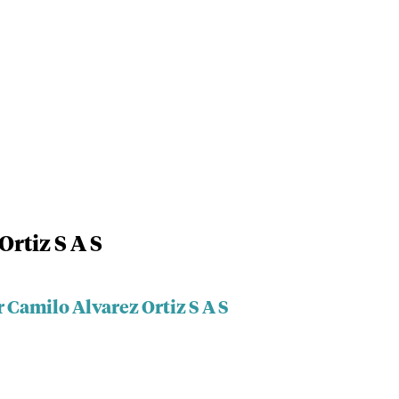
Ortiz S A S
r Camilo Alvarez Ortiz S A S