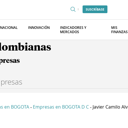
SUSCRÍBASE
RNACIONAL
INNOVACIÓN
INDICADORES Y
MIS
MERCADOS
FINANZAS
olombianas
presas
as en BOGOTA
Empresas en BOGOTA D C
Javier Camilo Alva
-
-