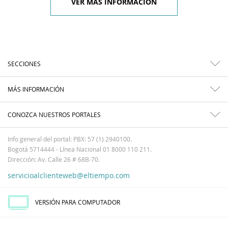
VER MÁS INFORMACIÓN
SECCIONES
MÁS INFORMACIÓN
CONOZCA NUESTROS PORTALES
Info general del portal: PBX: 57 (1) 2940100.
Bogotá 5714444 - Línea Nacional 01 8000 110 211.
Dirección: Av. Calle 26 # 68B-70.
servicioalclienteweb@eltiempo.com
VERSIÓN PARA COMPUTADOR