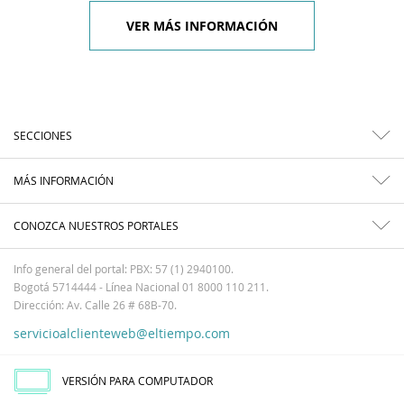
VER MÁS INFORMACIÓN
SECCIONES
MÁS INFORMACIÓN
CONOZCA NUESTROS PORTALES
Info general del portal: PBX: 57 (1) 2940100.
Bogotá 5714444 - Línea Nacional 01 8000 110 211.
Dirección: Av. Calle 26 # 68B-70.
servicioalclienteweb@eltiempo.com
VERSIÓN PARA COMPUTADOR