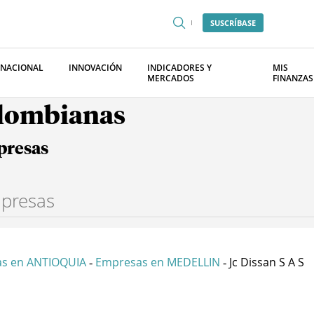
SUSCRÍBASE
RNACIONAL
INNOVACIÓN
INDICADORES Y
MIS
MERCADOS
FINANZAS
olombianas
presas
s en ANTIOQUIA
Empresas en MEDELLIN
Jc Dissan S A S
-
-