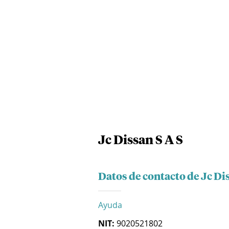
Jc Dissan S A S
Datos de contacto de Jc Dis
Ayuda
NIT:
9020521802