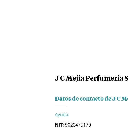
J C Mejia Perfumeria S
Datos de contacto de J C M
Ayuda
NIT:
9020475170