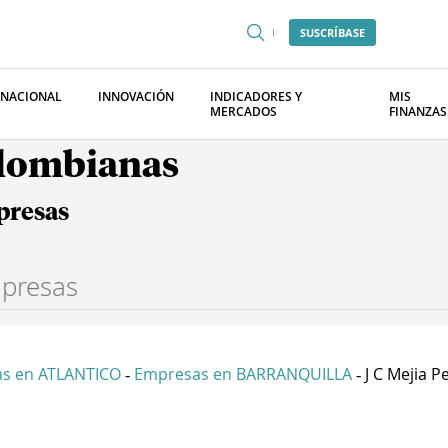
SUSCRÍBASE
RNACIONAL
INNOVACIÓN
INDICADORES Y
MIS
MERCADOS
FINANZAS
olombianas
presas
s en ATLANTICO
Empresas en BARRANQUILLA
J C Mejia P
-
-