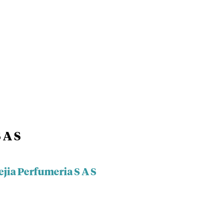
 A S
ejia Perfumeria S A S