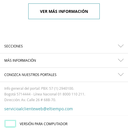
VER MÁS INFORMACIÓN
SECCIONES
MÁS INFORMACIÓN
CONOZCA NUESTROS PORTALES
Info general del portal: PBX: 57 (1) 2940100.
Bogotá 5714444 - Línea Nacional 01 8000 110 211.
Dirección: Av. Calle 26 # 68B-70.
servicioalclienteweb@eltiempo.com
VERSIÓN PARA COMPUTADOR