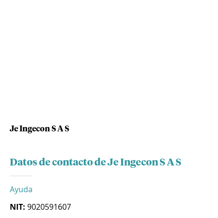
Je Ingecon S A S
Datos de contacto de Je Ingecon S A S
Ayuda
NIT:
9020591607