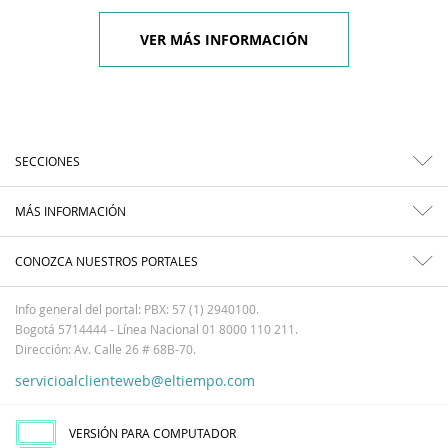
VER MÁS INFORMACIÓN
SECCIONES
MÁS INFORMACIÓN
CONOZCA NUESTROS PORTALES
Info general del portal: PBX: 57 (1) 2940100.
Bogotá 5714444 - Línea Nacional 01 8000 110 211.
Dirección: Av. Calle 26 # 68B-70.
servicioalclienteweb@eltiempo.com
VERSIÓN PARA COMPUTADOR