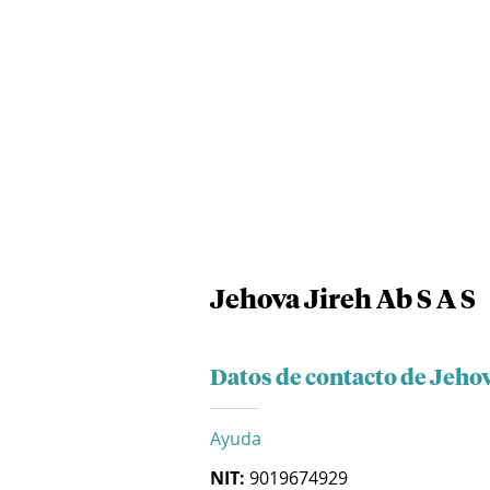
Jehova Jireh Ab S A S
Datos de contacto de Jehov
Ayuda
NIT:
9019674929