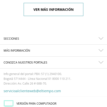
VER MÁS INFORMACIÓN
SECCIONES
MÁS INFORMACIÓN
CONOZCA NUESTROS PORTALES
Info general del portal: PBX: 57 (1) 2940100.
Bogotá 5714444 - Línea Nacional 01 8000 110 211.
Dirección: Av. Calle 26 # 68B-70.
servicioalclienteweb@eltiempo.com
VERSIÓN PARA COMPUTADOR