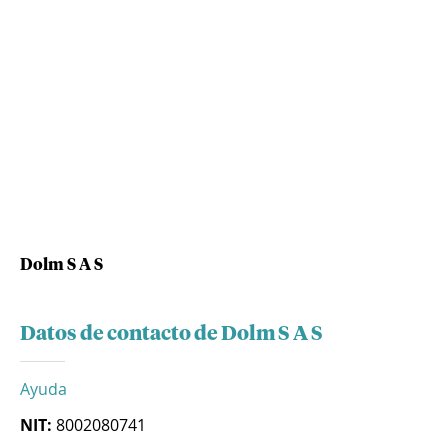
Dolm S A S
Datos de contacto de Dolm S A S
Ayuda
NIT:
8002080741