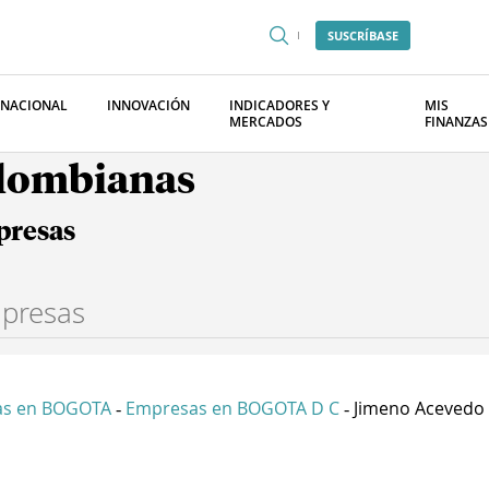
SUSCRÍBASE
RNACIONAL
INNOVACIÓN
INDICADORES Y
MIS
MERCADOS
FINANZAS
olombianas
presas
as en BOGOTA
Empresas en BOGOTA D C
Jimeno Acevedo &
-
-