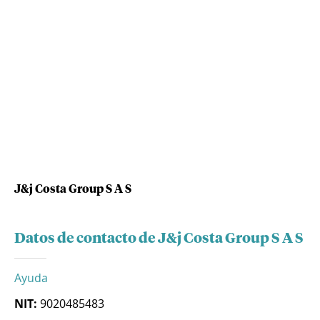
J&j Costa Group S A S
Datos de contacto de J&j Costa Group S A S
Ayuda
NIT:
9020485483