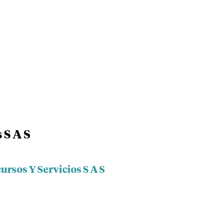
 S A S
ursos Y Servicios S A S