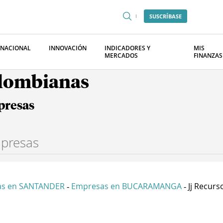
SUSCRÍBASE
RNACIONAL
INNOVACIÓN
INDICADORES Y
MIS
MERCADOS
FINANZAS
olombianas
presas
as en SANTANDER
Empresas en BUCARAMANGA
Jj Recurso
-
-