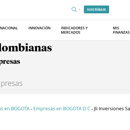
SUSCRÍBASE
RNACIONAL
INNOVACIÓN
INDICADORES Y
MIS
MERCADOS
FINANZAS
olombianas
presas
as en BOGOTA
Empresas en BOGOTA D C
Jli Inversiones S
-
-