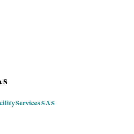
A S
cility Services S A S