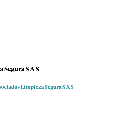
 Segura S A S
sociados Limpieza Segura S A S