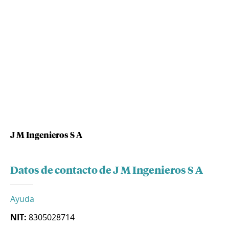
J M Ingenieros S A
Datos de contacto de J M Ingenieros S A
Ayuda
NIT:
8305028714