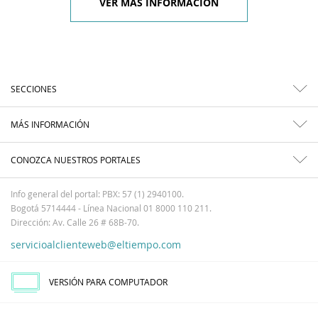
VER MÁS INFORMACIÓN
SECCIONES
MÁS INFORMACIÓN
CONOZCA NUESTROS PORTALES
Info general del portal: PBX: 57 (1) 2940100.
Bogotá 5714444 - Línea Nacional 01 8000 110 211.
Dirección: Av. Calle 26 # 68B-70.
servicioalclienteweb@eltiempo.com
VERSIÓN PARA COMPUTADOR