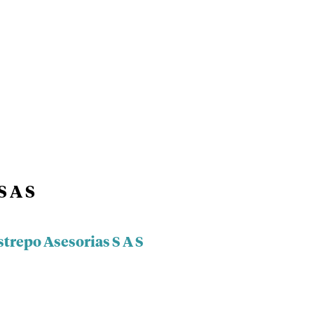
S A S
trepo Asesorias S A S