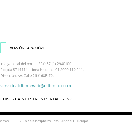
VERSIÓN PARA MÓVIL
Info general del portal: PBX: 57 (1) 2940100.
Bogotá 5714444 - Línea Nacional 01 8000 110 211.
Dirección: Av. Calle 26 # 68B-70.
servicioalclienteweb@eltiempo.com
CONOZCA NUESTROS PORTALES
sotros
Club de suscriptores Casa Editorial El Tiempo