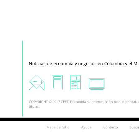
Noticias de economía y negocios en Colombia y el M
COPYRIGHT © 2017 CEET. Prohibida su reproducción total o parcial, a
titular.
Mapa del Sitio
Ayuda
Contacto
Suscr