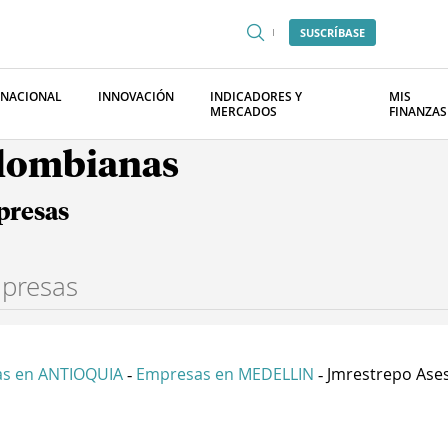
SUSCRÍBASE
RNACIONAL
INNOVACIÓN
INDICADORES Y
MIS
MERCADOS
FINANZAS
olombianas
presas
s en ANTIOQUIA
Empresas en MEDELLIN
Jmrestrepo Aseso
-
-