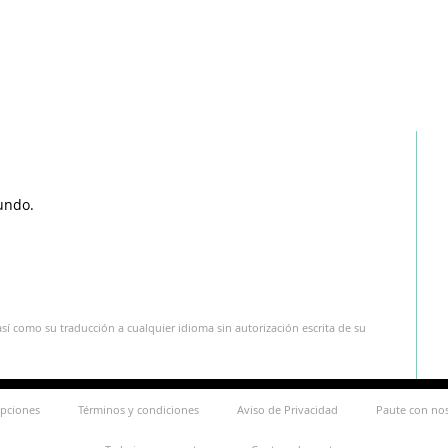
undo.
sí como su traducción a cualquier idioma sin autorización escrita de su
ipciones
Términos y condiciones
Aviso de Privacidad
Paute con no