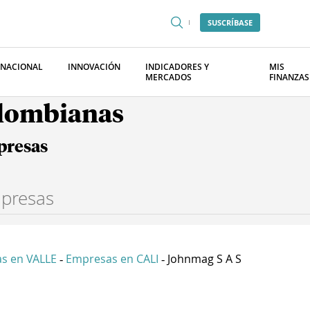
SUSCRÍBASE
RNACIONAL
INNOVACIÓN
INDICADORES Y
MIS
MERCADOS
FINANZAS
olombianas
presas
s en VALLE
Empresas en CALI
Johnmag S A S
-
-