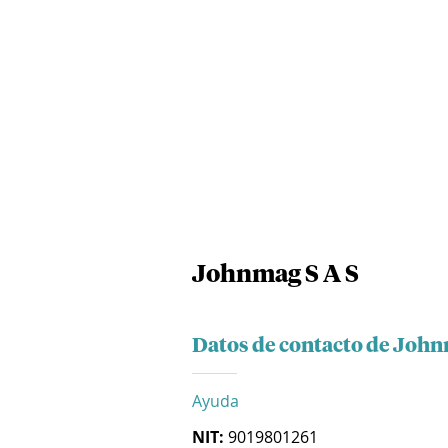
Johnmag S A S
Datos de contacto de John
Ayuda
NIT:
9019801261