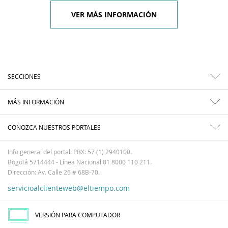
VER MÁS INFORMACIÓN
SECCIONES
MÁS INFORMACIÓN
CONOZCA NUESTROS PORTALES
Info general del portal: PBX: 57 (1) 2940100.
Bogotá 5714444 - Línea Nacional 01 8000 110 211.
Dirección: Av. Calle 26 # 68B-70.
servicioalclienteweb@eltiempo.com
VERSIÓN PARA COMPUTADOR