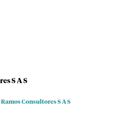
es S A S
e Ramos Consultores S A S