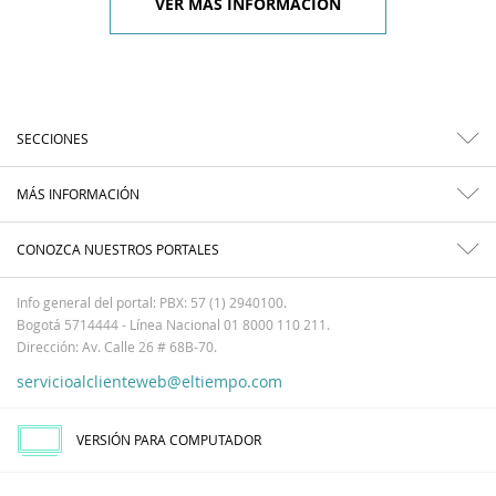
VER MÁS INFORMACIÓN
SECCIONES
MÁS INFORMACIÓN
CONOZCA NUESTROS PORTALES
Info general del portal: PBX: 57 (1) 2940100.
Bogotá 5714444 - Línea Nacional 01 8000 110 211.
Dirección: Av. Calle 26 # 68B-70.
servicioalclienteweb@eltiempo.com
VERSIÓN PARA COMPUTADOR