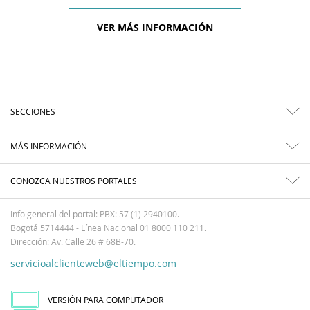
VER MÁS INFORMACIÓN
SECCIONES
MÁS INFORMACIÓN
CONOZCA NUESTROS PORTALES
Info general del portal: PBX: 57 (1) 2940100.
Bogotá 5714444 - Línea Nacional 01 8000 110 211.
Dirección: Av. Calle 26 # 68B-70.
servicioalclienteweb@eltiempo.com
VERSIÓN PARA COMPUTADOR