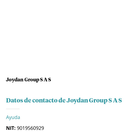
Joydan Group S A S
Datos de contacto de Joydan Group S A S
Ayuda
NIT:
9019560929