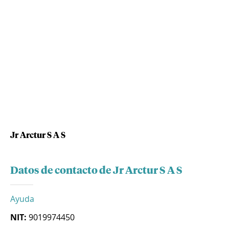
Jr Arctur S A S
Datos de contacto de Jr Arctur S A S
Ayuda
NIT:
9019974450