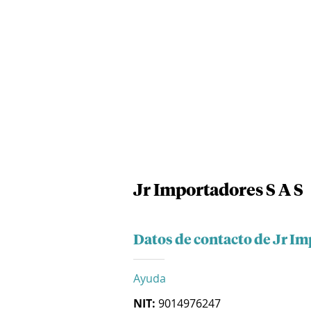
Jr Importadores S A S
Datos de contacto de Jr Im
Ayuda
NIT:
9014976247