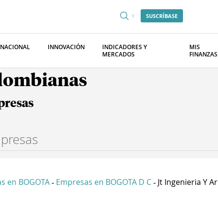
SUSCRÍBASE
RNACIONAL
INNOVACIÓN
INDICADORES Y
MIS
MERCADOS
FINANZAS
olombianas
presas
as en BOGOTA
Empresas en BOGOTA D C
Jt Ingenieria Y Ar
-
-