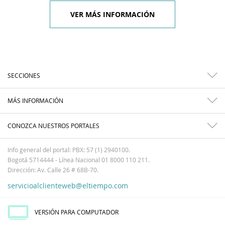
VER MÁS INFORMACIÓN
SECCIONES
MÁS INFORMACIÓN
CONOZCA NUESTROS PORTALES
Info general del portal: PBX: 57 (1) 2940100.
Bogotá 5714444 - Línea Nacional 01 8000 110 211.
Dirección: Av. Calle 26 # 68B-70.
servicioalclienteweb@eltiempo.com
VERSIÓN PARA COMPUTADOR