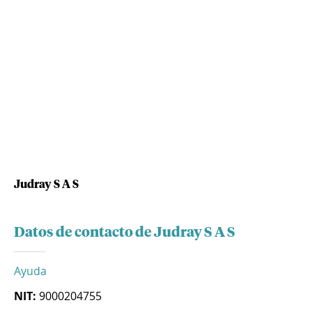
Judray S A S
Datos de contacto de Judray S A S
Ayuda
NIT:
9000204755