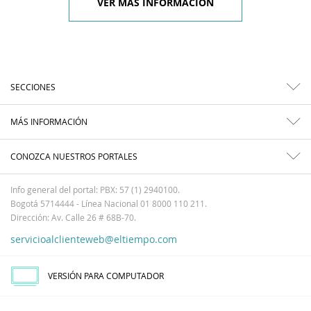
VER MÁS INFORMACIÓN
SECCIONES
MÁS INFORMACIÓN
CONOZCA NUESTROS PORTALES
Info general del portal: PBX: 57 (1) 2940100.
Bogotá 5714444 - Línea Nacional 01 8000 110 211.
Dirección: Av. Calle 26 # 68B-70.
servicioalclienteweb@eltiempo.com
VERSIÓN PARA COMPUTADOR