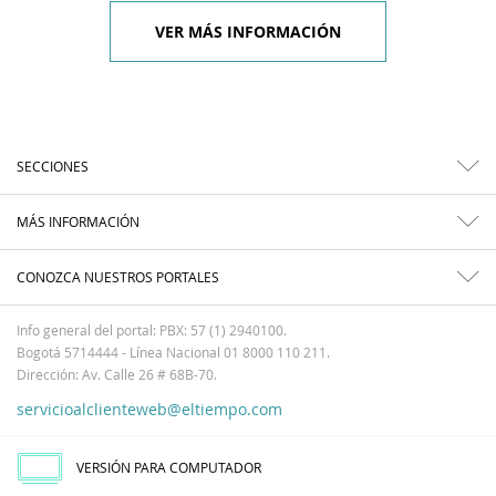
VER MÁS INFORMACIÓN
SECCIONES
MÁS INFORMACIÓN
CONOZCA NUESTROS PORTALES
Info general del portal: PBX: 57 (1) 2940100.
Bogotá 5714444 - Línea Nacional 01 8000 110 211.
Dirección: Av. Calle 26 # 68B-70.
servicioalclienteweb@eltiempo.com
VERSIÓN PARA COMPUTADOR